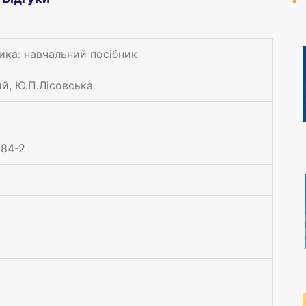
ика: навчальний посібник
й, Ю.П.Лісовська
-84-2