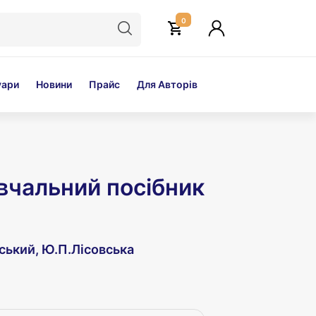
0
уари
Новини
Прайс
Для Авторів
авчальний посібник
ський, Ю.П.Лісовська