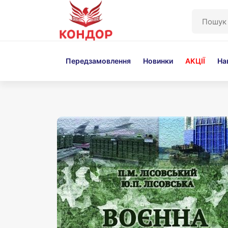
Перейти
до
основного
вмісту
Передзамовлення
Новинки
АКЦІЇ
На