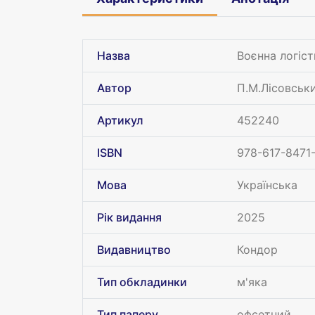
Назва
Воєнна логіст
Автор
П.М.Лісовськи
Артикул
452240
ISBN
978-617-8471
Мова
Українська
Рік видання
2025
Видавництво
Кондор
Тип обкладинки
м'яка
Тип паперу
офсетний