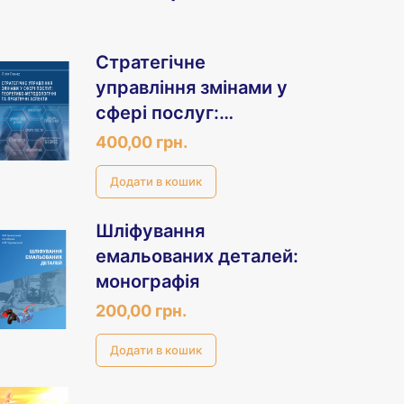
Стратегічне
управління змінами у
сфері послуг:
теоретико-
400,00 грн.
методологічні та
практичні аспекти
Шліфування
емальованих деталей:
монографія
200,00 грн.