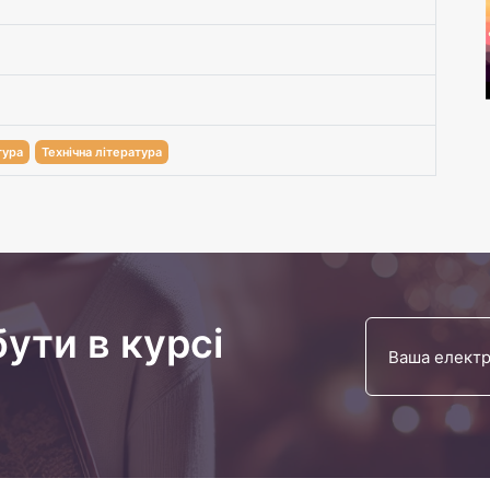
тура
Технічна література
бути в курсі