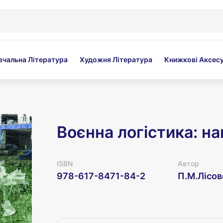
вчальна Література
Художня Література
Книжкові Аксес
Воєнна логістика: н
ISBN
Автор
978-617-8471-84-2
П.М.Лісов