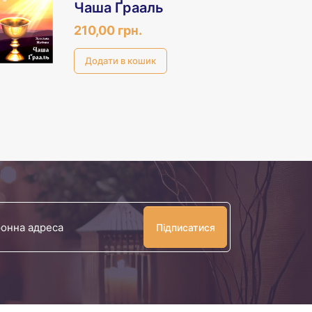
Чаша Ґрааль
210,00 грн.
Ваша
електронна
адреса