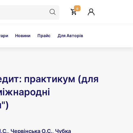
0
уари
Новини
Прайс
Для Авторів
едит: практикум (для
 міжнародні
")
.С., Червінська О.С., Чубка