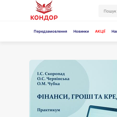
Перейти
до
основного
вмісту
Передзамовлення
Новинки
АКЦІЇ
На