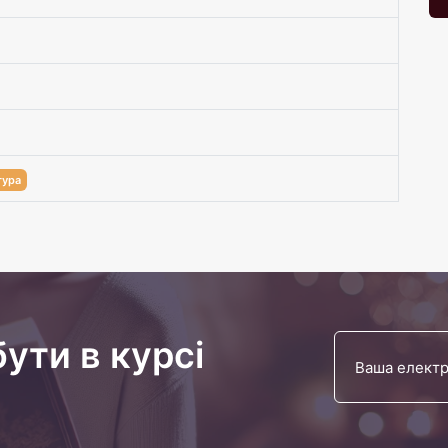
тура
бути в курсі