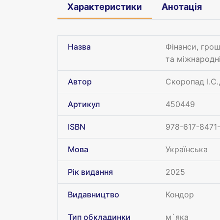
Характеристики
Анотація
Назва
Фінанси, грош
та міжнародні
Автор
Скоропад І.С.
Артикул
450449
ISBN
978-617-8471
Мова
Українська
Рік видання
2025
Видавництво
Кондор
Тип обкладинки
м`яка