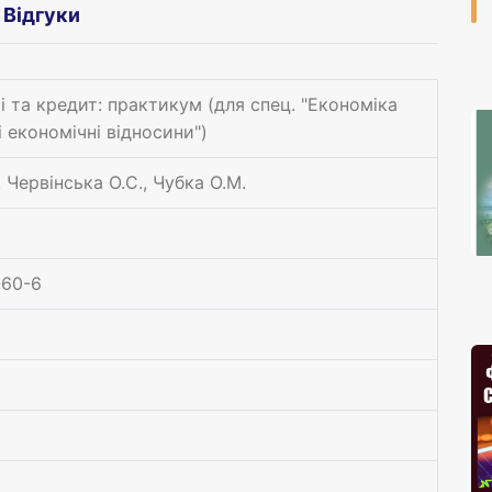
Відгуки
і та кредит: практикум (для спец. "Економіка
 економічні відносини")
, Червінська О.С., Чубка О.М.
-60-6