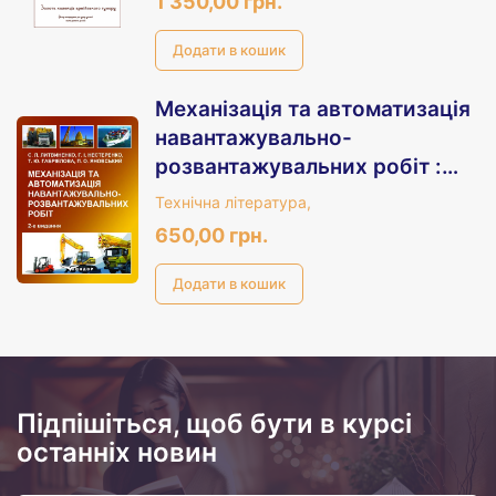
1 350,00 грн.
Механізація та автоматизація
навантажувально-
розвантажувальних робіт :
навчальний посібник. 2-е вид.
Технічна література,
перероблене і доповнене.
650,00 грн.
Підпішіться, щоб бути в курсі
останніх новин