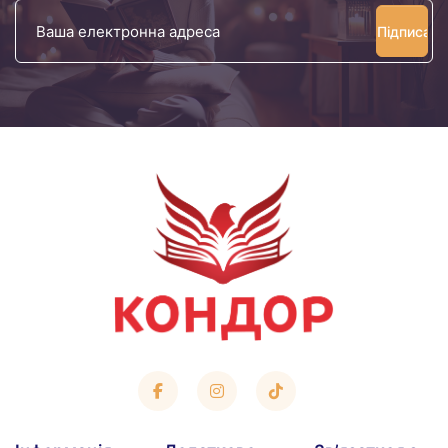
Ваша
електронна
адреса