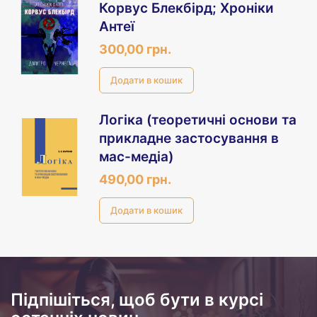
Корвус Блекбірд; Хроніки
Антеї
300,00 грн.
Логіка (теоретичні основи та
прикладне застосування в
мас-медіа)
490,00 грн.
Підпішіться, щоб бути в курсі