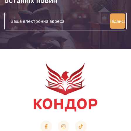
останніх новин
Ваша
електронна
адреса