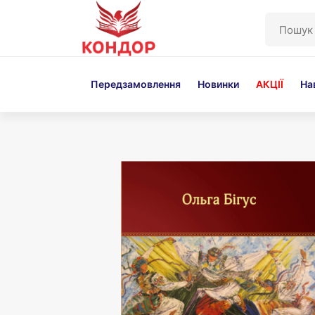
Перейти
до
основного
вмісту
Передзамовлення
Новинки
АКЦІЇ
На