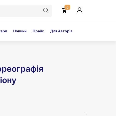
0
уари
Новини
Прайс
Для Авторів
ореографія
іону