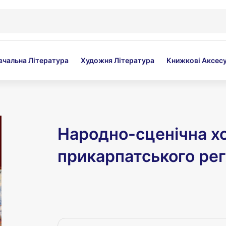
вчальна Література
Художня Література
Книжкові Аксес
Народно-сценічна х
прикарпатського рег