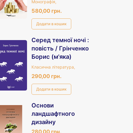
практика:
Монографія,
Монографія.
580,00 грн.
Серед темної ночі :
повість / Грінченко
Борис (м'яка)
Класична література,
290,00 грн.
Основи
ландшафтного
дизайну
280,00 грн.