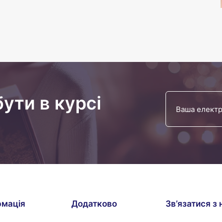
бути в курсі
рмація
Додатково
Зв’язатися з