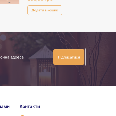
Ваша
електронна
адреса
 нами
Контакти