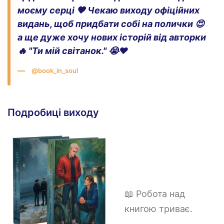
моєму серці 🖤 Чекаю виходу офіційних
видань, щоб придбати собі на полички 😍
а ще дуже хочу нових історій від авторки
🔥 "Ти мій світанок." 😭♥️
@book_in_soul
Подробиці виходу
📖 Робота над
книгою триває.