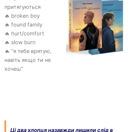
притягуються
🔥 broken boy
🔥 found family
🔥 hurt/comfort
🔥 slow burn
🔥 “я тебе врятую,
навіть якщо ти не
хочеш”
Ці два хлопця назавжди лишили слід в