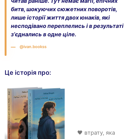
читав раніше. Тут немає магії, епічних
битв, шокуючих сюжетних поворотів,
лише історії життя двох юнаків, які
несподівано переплелись і в результаті
зʼєднались в одне ціле.
@ivan.bookss
Це історія про:
🖤 втрату, яка