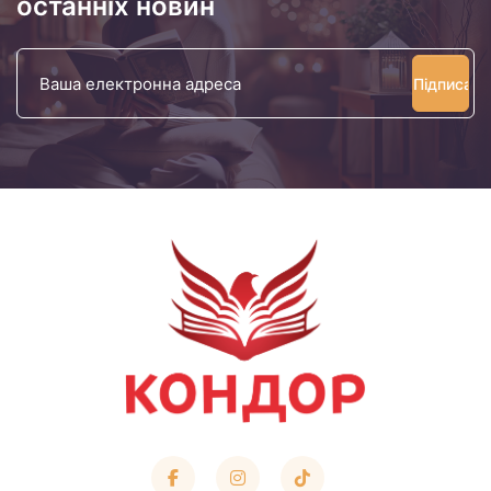
останніх новин
Ваша
електронна
адреса