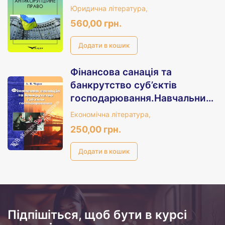
Юридична література,
560,00 грн.
Фінансова санація та
банкрутство суб’єктів
господарювання.Навчальний
посібник.
Економічна література,
250,00 грн.
Підпішіться, щоб бути в курсі