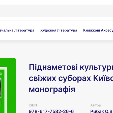
вчальна Література
Художня Література
Книжкові Аксес
Піднаметові культур
свіжих суборах Київ
монографія
ISBN
Автор
978-617-7582-26-6
Рибак О.В