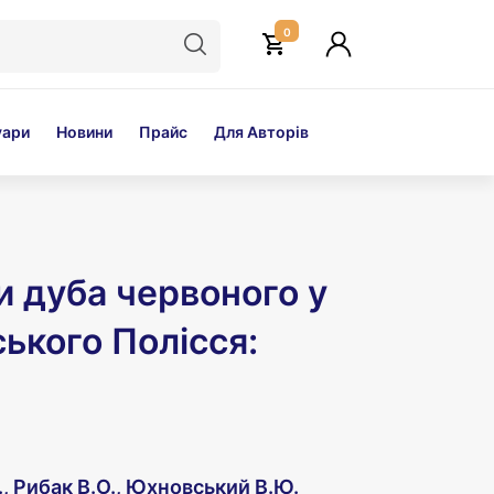
0
уари
Новини
Прайс
Для Авторів
и дуба червоного у
ського Полісся:
., Рибак В.О., Юхновський В.Ю.