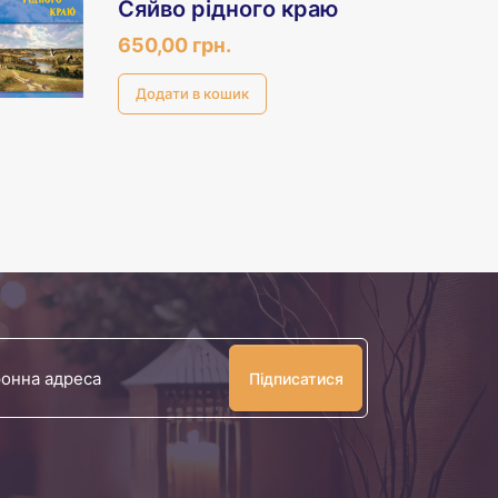
Сяйво рідного краю
650,00 грн.
Ваша
електронна
адреса