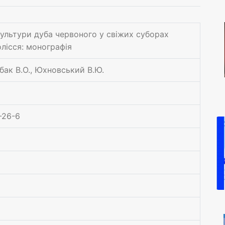
культури дуба червоного у свіжих суборах
лісся: монографія
ибак В.О., Юхновський В.Ю.
-26-6