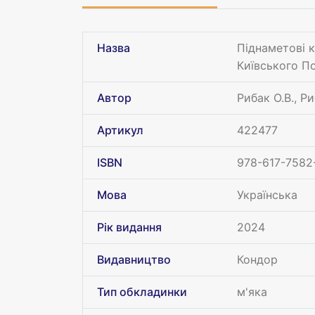
Назва
Піднаметові 
Київського По
Автор
Рибак О.В., Р
Артикул
422477
ISBN
978-617-7582
Мова
Українська
Рік видання
2024
Видавництво
Кондор
Тип обкладинки
м'яка