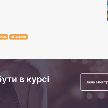
атура
Монографія
бути в курсі