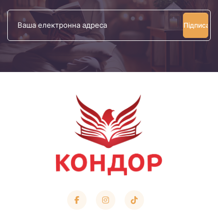
Ваша
електронна
адреса