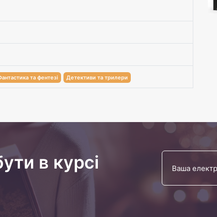
Фантастика та фентезі
Детективи та трилери
бути в курсі