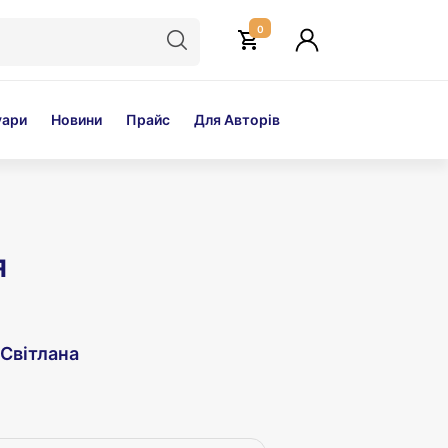
0
уари
Новини
Прайс
Для Авторів
я
Світлана