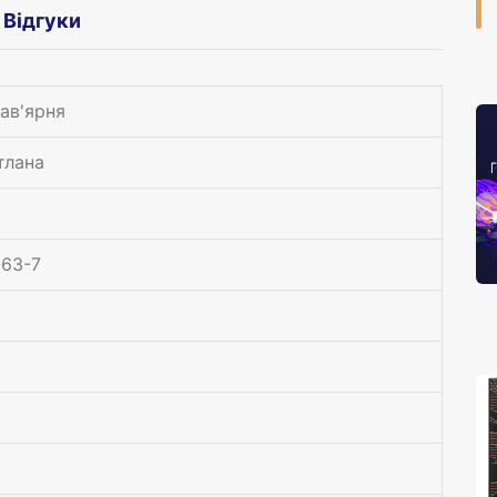
Відгуки
ав'ярня
тлана
-63-7