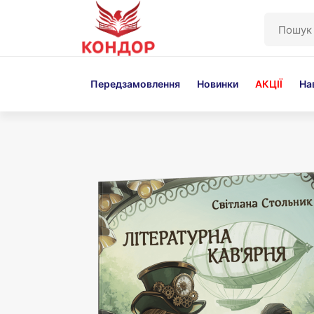
Перейти
до
основного
вмісту
Передзамовлення
Новинки
АКЦІЇ
На