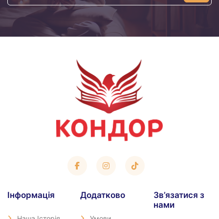
адреса
Iнформація
Додатково
Зв’язатися з
нами
Наша Історія
Умови