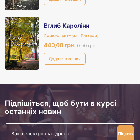
Вглиб Кароліни
Сучасні автори,
Романи,
440,00 грн.
0.00 грн.
Підпішіться, щоб бути в курсі
останніх новин
Ваша
електронна