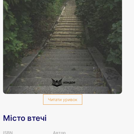
Читати уривок
Місто втечі
ISBN
Автор