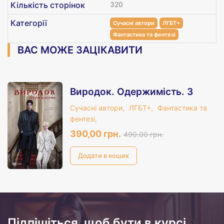
Кількість сторінок
320
Категорії
Сучасні автори
ЛГБТ+
Фантастика та фентезі
ВАС МОЖЕ ЗАЦІКАВИТИ
Виродок. Одержимість. 3
Сучасні автори,
ЛГБТ+,
Фантастика та
фентезі,
390,00 грн.
490.00 грн.
Підпішіться, щоб бути в курсі