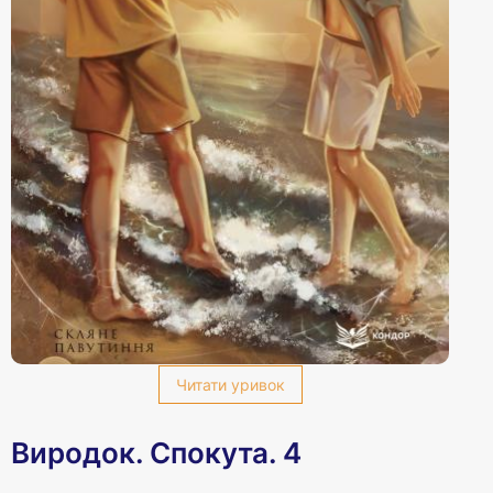
Читати уривок
Виродок. Спокута. 4