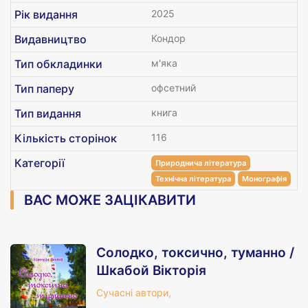
Рік видання
2025
Видавництво
Кондор
Тип обкладинки
м'яка
Тип паперу
офсетний
Тип видання
книга
Кількість сторінок
116
Категорії
Природнича література
Технічна література
Монографія
ВАС МОЖЕ ЗАЦІКАВИТИ
Солодко, токсично, туманно /
Шкабой Вікторія
Сучасні автори,