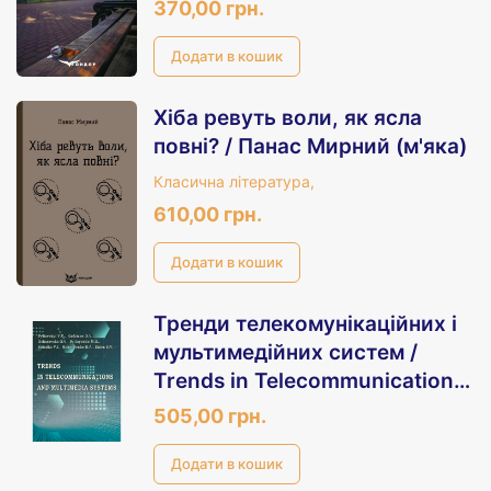
370,00 грн.
Хіба ревуть воли, як ясла
повні? / Панас Мирний (м'яка)
Класична література,
610,00 грн.
Тренди телекомунікаційних і
мультимедійних систем /
Trends in Telecommunications
and Multimedia Systems :
505,00 грн.
monograph. (англійською
мовою)