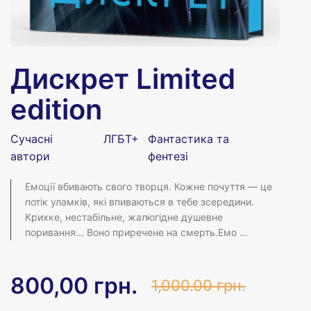
Дискрет Limited
edition
С
Сучасні
ЛГБТ+
Фантастика та
автори
фентезі
Емоції вбивають свого творця. Кожне почуття — це
потік уламків, які впиваються в тебе зсередини.
Крихке, нестабільне, жалюгідне душевне
поривання... Воно приречене на смерть.Емо ...
800,00 грн.
1,000.00 грн.