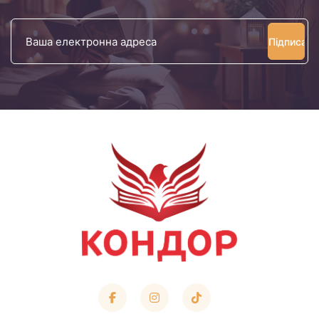
Ваша
електронна
адреса