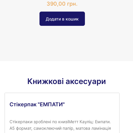
390,00 грн.
Книжкові аксесуари
Стікерпак "ЕМПАТИ"
Стікерпаки зроблені по книзіМетт Кауліц: Емпати.
А5 формат, самоклеючий папір, матова ламінація