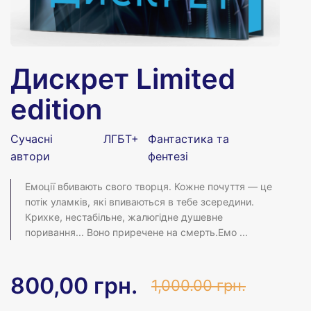
Дискрет Limited
edition
С
Сучасні
ЛГБТ+
Фантастика та
автори
фентезі
Емоції вбивають свого творця. Кожне почуття — це
потік уламків, які впиваються в тебе зсередини.
Крихке, нестабільне, жалюгідне душевне
поривання... Воно приречене на смерть.Емо ...
800,00 грн.
1,000.00 грн.