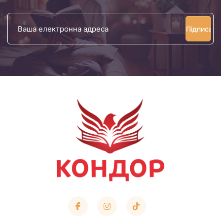
Ваша
електронна
адреса