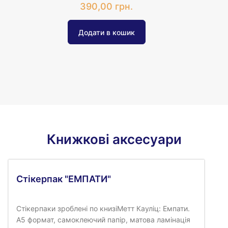
390,00 грн.
Книжкові аксесуари
Стікерпак "ЕМПАТИ"
Стікерпаки зроблені по книзіМетт Кауліц: Емпати.
А5 формат, самоклеючий папір, матова ламінація