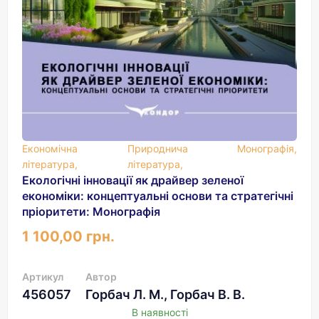
Економічна
Природнича
Монографія,
література,
література,
Екологічні інновації як драйвер зеленої
економіки: концептуальні основи та стратегічні
пріоритети: Монографія
1 100,00 грн.
Артикул
Автор
456057
Горбач Л. М., Горбач В. В.
В наявності