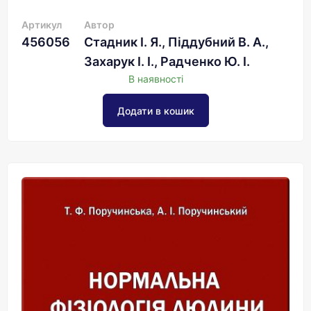
Артикул
Автор
456056
Стадник І. Я., Піддубний В. А.,
Захарук І. І., Радченко Ю. І.
В наявності