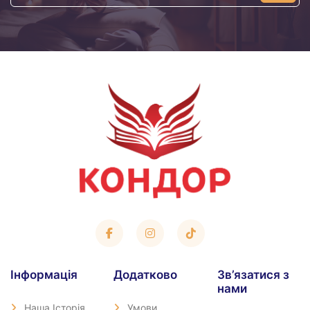
адреса
Iнформація
Додатково
Зв’язатися з
нами
Наша Історія
Умови