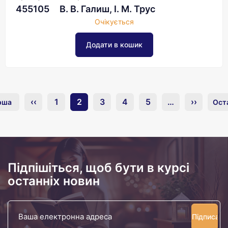
455105
В. В. Галиш, І. М. Трус
Очікується
‹‹
1
2
3
4
5
…
››
рша
Ост
Підпішіться, щоб бути в курсі
останніх новин
Ваша
електронна